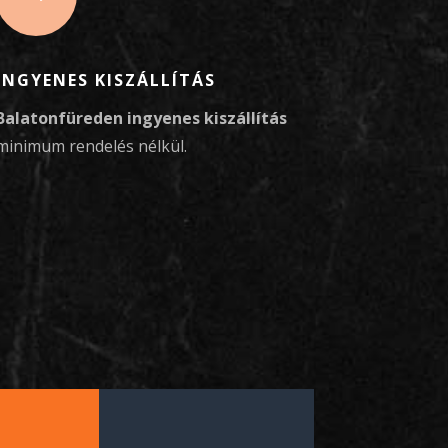
INGYENES KISZÁLLÍTÁS
Balatonfüreden ingyenes kiszállítás
minimum rendelés nélkül.