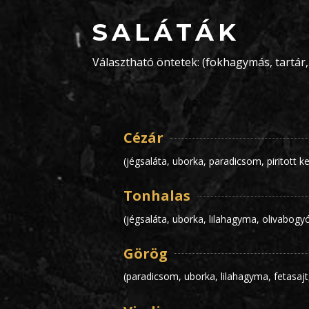
SALÁTÁK
Választható öntetek: (fokhagymás, tartár,
Cézár
(jégsaláta, uborka, paradicsom, piritott k
Tonhalas
(jégsaláta, uborka, lilahagyma, olivabogy
Görög
(paradicsom, uborka, lilahagyma, fetasajt