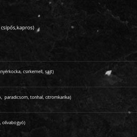
 csípős,kapros)
enyérkocka, csirkemell, sajt)
ó, paradicsom, tonhal, citromkarika)
, olívabogyó)