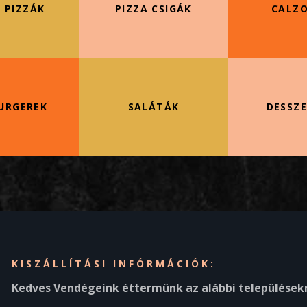
 PIZZÁK
PIZZA CSIGÁK
CALZ
URGEREK
SALÁTÁK
DESSZ
KISZÁLLÍTÁSI INFÓRMÁCIÓK:
Kedves Vendégeink éttermünk az alábbi településekre é