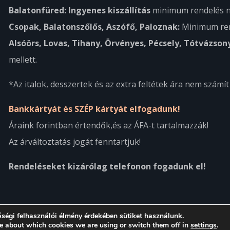
Balatonfüred: Ingyenes kiszállítás
minimum rendelés n
Csopak, Balatonszőlős, Aszófő, Paloznak:
Minimum ren
Alsóörs, Lovas, Tihany, Örvényes, Pécsely, Tótvázson
mellett.
*Az italok, desszertek és az extra feltétek ára nem számí
Bankkártyát és SZÉP kártyát elfogadunk!
Áraink forintban értendők,és az ÁFA-t tartalmazzák!
Az árváltoztatás jogát fenntartjuk!
Rendeléseket kizárólag telefonon fogadunk el!
ségi felhasználói élmény érdekében sütiket használunk.
e about which cookies we are using or switch them off in
settings
.