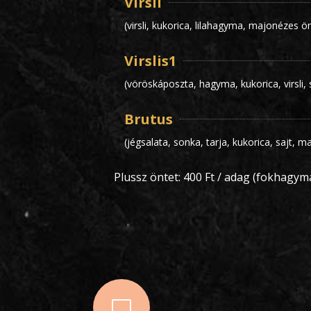
Virsli
(virsli, kukorica, lilahagyma, majonézes ö
Virslis1
(vöröskáposzta, hagyma, kukorica, virsli, 
Brutus
(jégsalata, sonka, tarja, kukorica, sajt, 
Plussz öntet: 400 Ft / adag (fokhagymá
