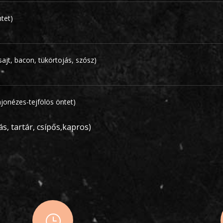
ntet)
sajt, bacon, tükörtojás, szósz)
majonézes-tejfölös öntet)
s, tartár, csípős,kapros)
}